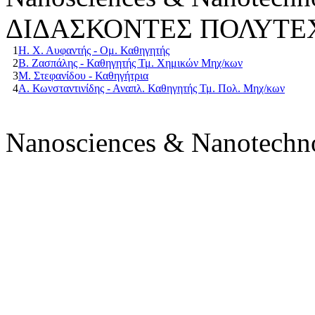
ΔΙΔΑΣΚΟΝΤΕΣ ΠΟΛΥΤΕ
1
Η. Χ. Αυφαντής - Ομ. Καθηγητής
2
Β. Ζασπάλης - Καθηγητής Τμ. Χημικών Μηχ/κων
3
Μ. Στεφανίδου - Καθηγήτρια
4
Α. Κωνσταντινίδης - Αναπλ. Καθηγητής Τμ. Πολ. Μηχ/κων
Nanosciences & Nanotechn